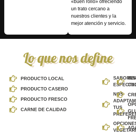
«buen rollo» ofreciendo
un trato cercano a
nuestros clientes y la
mejor atención y servicio.
Lo que nos define
SABORE
IN
PRODUCTO LOCAL
ESPECTA
CU
PRODUCTO CASERO
NOS
CR
PRODUCTO FRESCO
ADAPTAM
OP
TUS
CARNE DE CALIDAD
GL
PREFERE
FR
OPCIONE
AD
VEGETAR